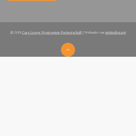
© 2019
Care Leaver Progression-Partnerschaft
| Webseite von
mtstudios.net