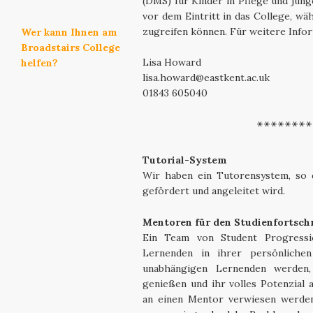
(DMS) für Kinder in Pflege und junge
vor dem Eintritt in das College, w
zugreifen können. Für weitere Info
Wer kann Ihnen am
Broadstairs College
Lisa Howard
helfen?
lisa.howard@eastkent.ac.uk
01843 605040
********
Tutorial-System
Wir haben ein Tutorensystem, so d
gefördert und angeleitet wird.
Mentoren für den Studienfortschr
Ein Team von Student Progressi
Lernenden in ihrer persönlichen
unabhängigen Lernenden werden,
genießen und ihr volles Potenzial 
an einen Mentor verwiesen werden