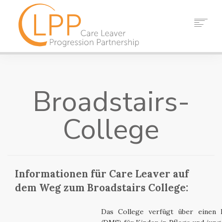
HEIM
ÜBER UNS
Broadstairs-
PARTNER
RESSOURCEN
College
VERANSTALTUNGEN
NACHRICHT
KONTAKT
Informationen für Care Leaver auf
SUCHEN
dem Weg zum Broadstairs College:
Das College verfügt über einen 