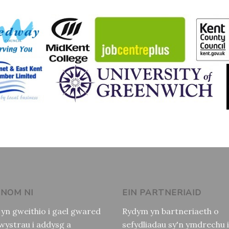
NOM NI
EIN PARTNERIAID
yn gweithio i gael gwared
Rydym yn bartneriaeth o
hwystrau i addysg a
sefydliadau sy'n ymdrechu i