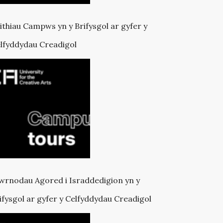
ithiau Campws yn y Brifysgol ar gyfer y
lfyddydau Creadigol
wrnodau Agored i Israddedigion yn y
ifysgol ar gyfer y Celfyddydau Creadigol