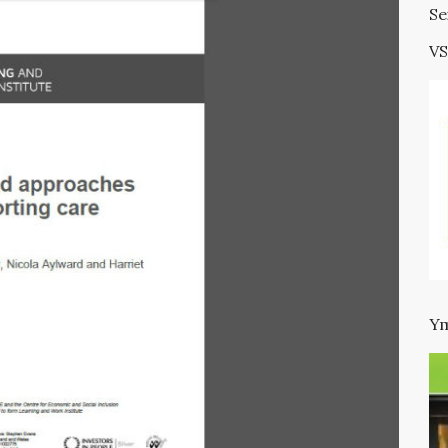
Se
VS
Ym