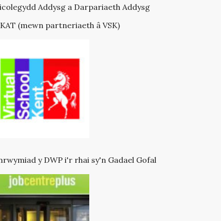
icolegydd Addysg a Darpariaeth Addysg
KAT (mewn partneriaeth â VSK)
rwymiad y DWP i'r rhai sy'n Gadael Gofal