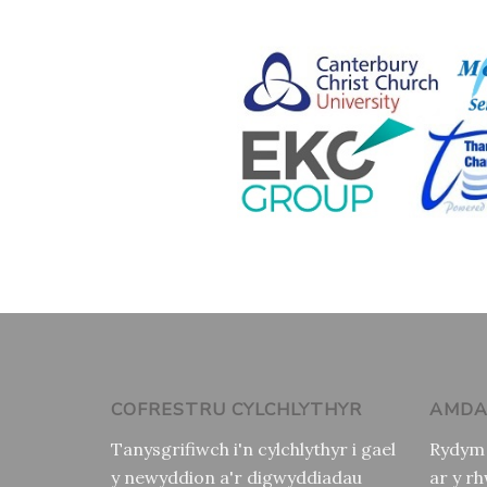
COFRESTRU CYLCHLYTHYR
AMDA
Tanysgrifiwch i'n cylchlythyr i gael
Rydym 
y newyddion a'r digwyddiadau
ar y r