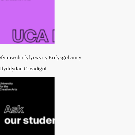
fynnwch i fyfyrwyr y Brifysgol am y
lfyddydau Creadigol