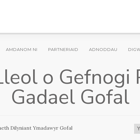
AMDANOM NI
PARTNERIAID
ADNODDAU
DIG
Lleol o Gefnogi 
Gadael Gofal
aeth Dilyniant Ymadawyr Gofal