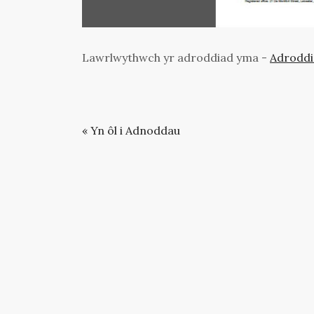
Lawrlwythwch yr adroddiad yma -
Adroddia
« Yn ôl i Adnoddau