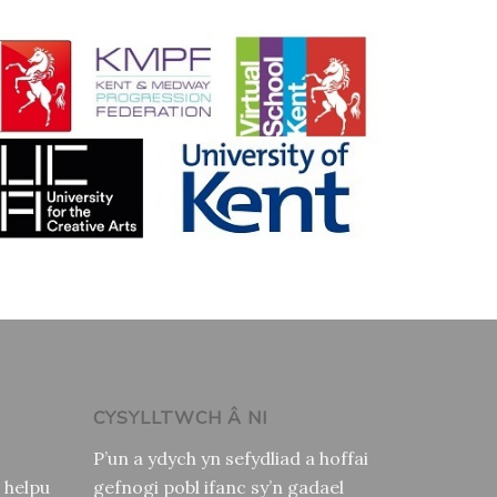
CYSYLLTWCH Â NI
P’un a ydych yn sefydliad a hoffai
 helpu
gefnogi pobl ifanc sy’n gadael