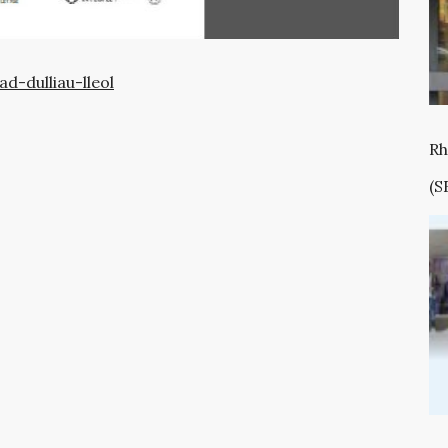
d-dulliau-lleol
Rh
(S