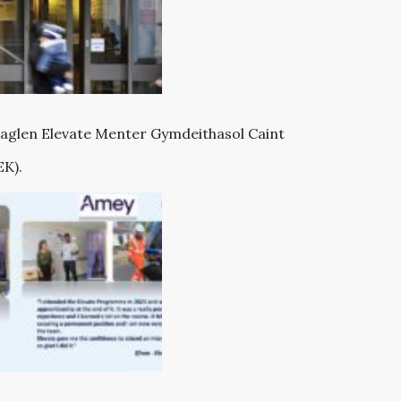
aglen Elevate Menter Gymdeithasol Caint
EK).