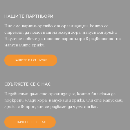
НАШИТЕ ПАРТНЬОРИ
Ние сме партньорство от организации, които се
стремят да помогнат на млади хора, напуснали грижи.
Научете повече за нашите партньори в развитието на
напусналите грижи.
НАШИТЕ ПАРТНЬОРИ
СВЪРЖЕТЕ СЕ С НАС
Независимо дали сте организация, която би искала да
подкрепи млади хора, напускащи грижа, или сте напускащ
грижа с въпрос, ще се радваме да чуем от вас.
СВЪРЖЕТЕ СЕ С НАС