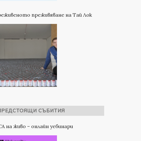
еживеното преживяване на Тай Лок
ПРЕДСТОЯЩИ СЪБИТИЯ
A на живо – онлайн уебинари