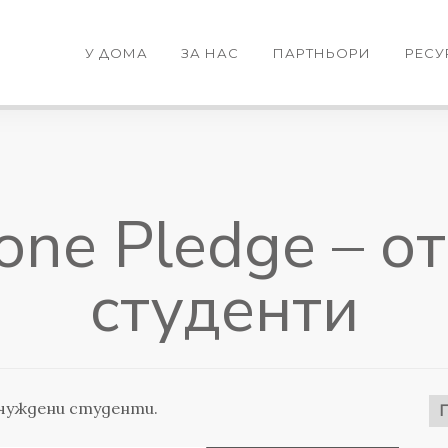
У ДОМА
ЗА НАС
ПАРТНЬОРИ
РЕСУ
one Pledge – 
студенти
тчуждени студенти.