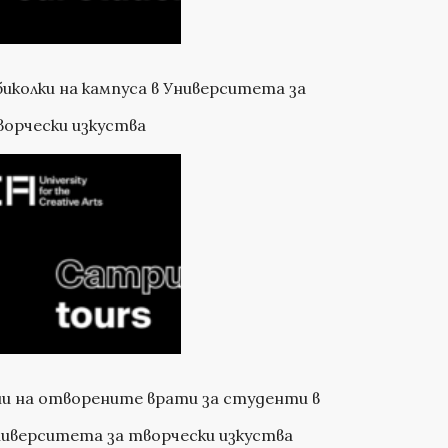
иколки на кампуса в Университета за
орчески изкуства
и на отворените врати за студенти в
иверситета за творчески изкуства