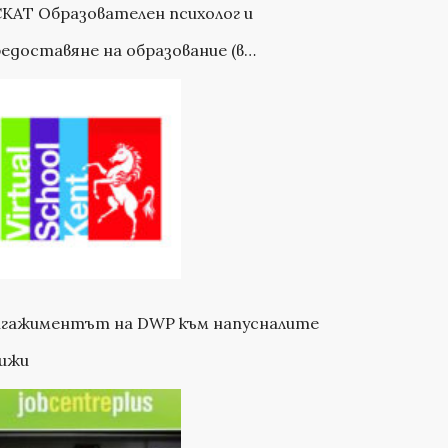
КАТ Образователен психолог и
едоставяне на образование (в
ртньорство с ВСК)
нгажиментът на DWP към напусналите
рижи