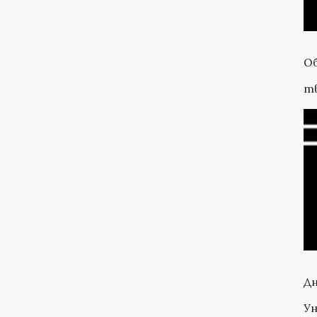
Об
тв
Дн
Ун