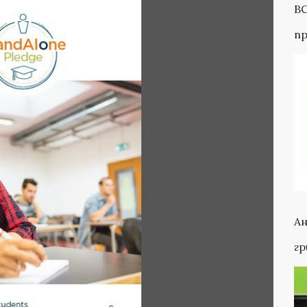
ВС
пр
па
А
г