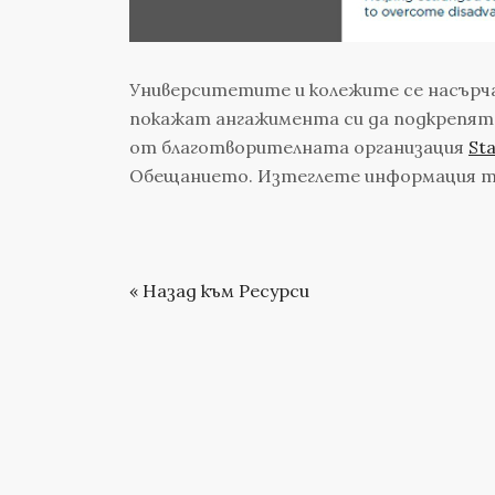
Университетите и колежите се насърча
покажат ангажимента си да подкрепят 
от благотворителната организация
St
Обещанието. Изтеглете информация т
« Назад към Ресурси