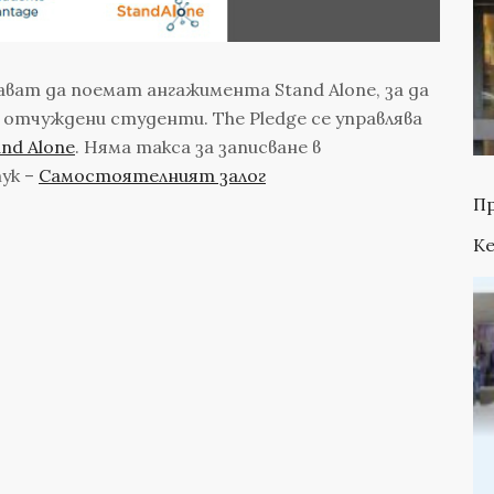
ват да поемат ангажимента Stand Alone, за да
отчуждени студенти. The Pledge се управлява
and Alone
. Няма такса за записване в
ук –
Самостоятелният залог
Пр
Ke