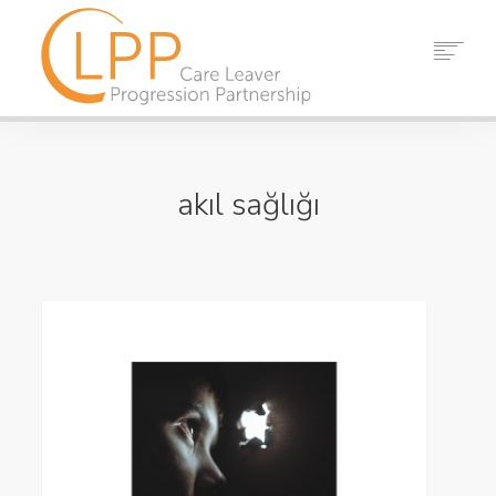
EV
HAKKIMIZDA
akıl sağlığı
ORTAKLAR
KAYNAKLAR
OLAYLAR
HABERLER
TEMAS ETMEK
ARAMAK