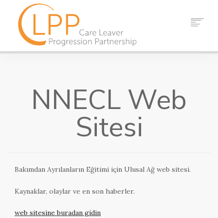
EV
HAKKIMIZDA
NNECL Web
ORTAKLAR
KAYNAKLAR
Sitesi
OLAYLAR
HABERLER
TEMAS ETMEK
Bakımdan Ayrılanların Eğitimi için Ulusal Ağ web sitesi.
ARAMAK
Kaynaklar, olaylar ve en son haberler.
web sitesine buradan gidin