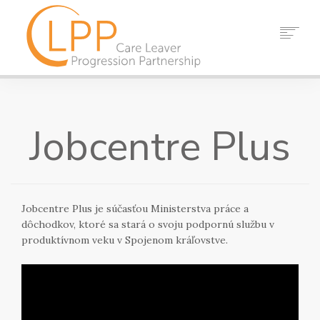
DOMOV
O NÁS
Jobcentre Plus
PARTNERI
ZDROJE
DIANIA
SPRÁVY
Jobcentre Plus je súčasťou Ministerstva práce a
KONTAKT
dôchodkov, ktoré sa stará o svoju podpornú službu v
produktívnom veku v Spojenom kráľovstve.
VYHĽADÁVANIE