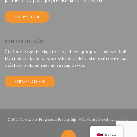
partneroch v postupe prerušenia starostlivosti.
NAŠI PARTNERI
KONTAKTUJ NÁS
Či už ste organizácia, ktorá by chcela podporiť mladých ľudí,
ktorí odchádzajú zo starostlivosti, alebo ste opatrovateľka s
otázkou, budeme radi, ak sa nám ozvete.
KONTAKTUJTE NÁS
© 2019
Care Leaver Progression Partnership
| Webová stránka od
mtstudios.net
Slovak