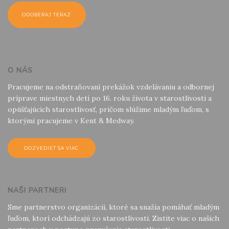
O NÁS
Pracujeme na odstraňovaní prekážok vzdelávaniu a odbornej
príprave miestnych detí po 16. roku života v starostlivosti a
opúšťajúcich starostlivosť, pričom slúžime mladým ľuďom, s
ktorými pracujeme v Kent & Medway.
DOZVEDIEŤ SA VIAC
NAŠI PARTNERI
Sme partnerstvo organizácií, ktoré sa snažia pomáhať mladým
ľuďom, ktorí odchádzajú zo starostlivosti. Zistite viac o našich