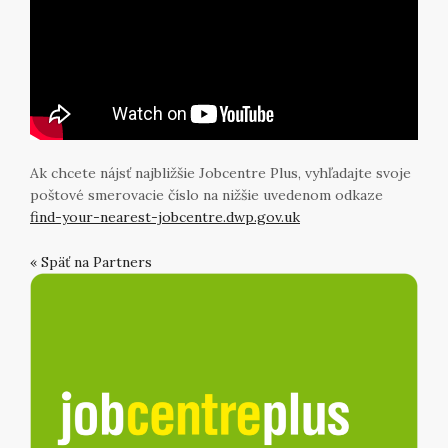
Ak chcete nájsť najbližšie Jobcentre Plus, vyhľadajte svoje
poštové smerovacie číslo na nižšie uvedenom odkaze
find-your-nearest-jobcentre.dwp.gov.uk
« Späť na Partners