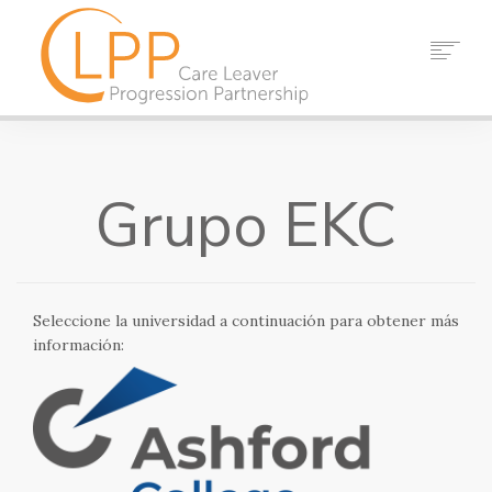
HOGAR
SOBRE NOSOTROS
Grupo EKC
SOCIOS
RECURSOS
EVENTOS
NOTICIAS
Seleccione la universidad a continuación para obtener más
CONTACTO
información:
BUSCAR