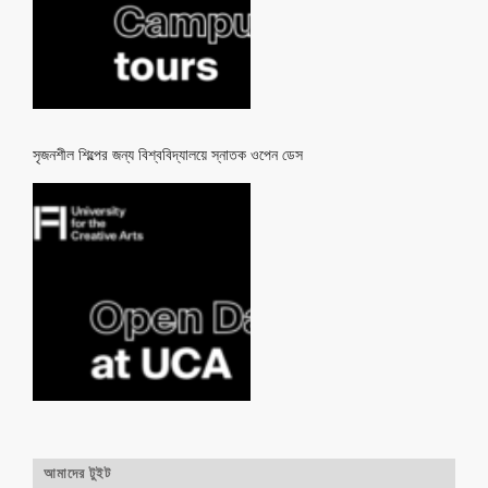
সৃজনশীল শিল্পের জন্য বিশ্ববিদ্যালয়ে স্নাতক ওপেন ডেস
আমাদের টুইট