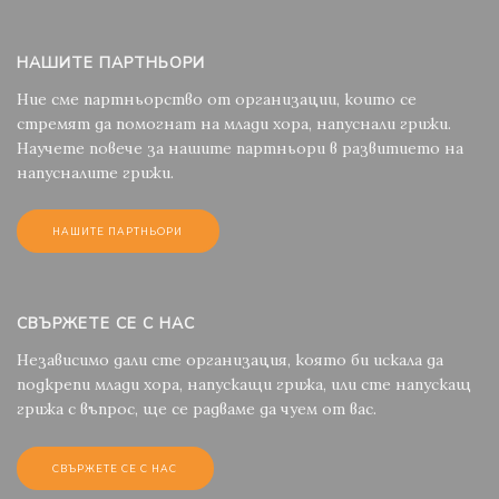
НАШИТЕ ПАРТНЬОРИ
Ние сме партньорство от организации, които се
стремят да помогнат на млади хора, напуснали грижи.
Научете повече за нашите партньори в развитието на
напусналите грижи.
НАШИТЕ ПАРТНЬОРИ
СВЪРЖЕТЕ СЕ С НАС
Независимо дали сте организация, която би искала да
подкрепи млади хора, напускащи грижа, или сте напускащ
грижа с въпрос, ще се радваме да чуем от вас.
СВЪРЖЕТЕ СЕ С НАС